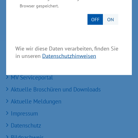
Landes MV
Browser gespeichert.
OFF
ON
Services
Wie wir diese Daten verarbeiten, finden Sie
Kontakt für Investoren
in unseren
Datenschutzhinweisen
Einheitlicher Ansprechpartner
MV Serviceportal
Aktuelle Broschüren und Downloads
Aktuelle Meldungen
Impressum
Datenschutz
Bildnachweis