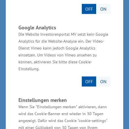
Tourismus und Arbeit Mecklenburg-Vorpommern
OFF
ON
Invest in MV - Wirtschaftsfördergesellschaft des
Landes MV
Google Analytics
Die Website Investorenportal MV setzt kein Google
BioCon Valley®GmbH
Analytics für die Website-Analyse ein. Der Video-
Landesförderinstitut Mecklenburg-Vorpommern
Dienst Vimeo kann jedoch Google Analytics
(LFI M-V)
einsetzen. Um Videos von Vimeo ansehen zu
können, aktivieren Sie bitte diese Cookie-
TBI Technologie-Beratungs-Institut GmbH
Einstellung.
GSA - Gesellschaft für Struktur &
OFF
ON
Arbeitsmarktentwicklung mbH
GründerMV
Einstellungen merken
Nachfolgezentrale MV
Wenn Sie "Einstellungen merken" aktivieren, dann
wird das Cookie-Banner erst wieder in 30 Tagen
Unternehmerverbände in MV
angezeigt. Dafür wird das Cookie "cookie-settings"
Wirtschaftsnahe Institutionen und Kammern des
mit einer Gültigkeit von 30 Tagen von Ihrem