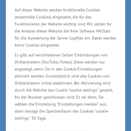
Auf dieser Website werden funktionelle Cookies
(essentielle Cookies) eingesetzt, die für das
Funktionieren der Website wichtig sind. Wir setzen für
die Analyse dieser Website die freie Software AWStats
für die Auswertung der Server-Logfiles ein. Dabei werden
keine Cookies eingesetzt.
Es gibt auf verschiedenen Seiten Einbindungen von
Drittanbietern (YouTube, Vimeo). Diese werden nur
Im Operationellen Programm des Landes
angezeigt, wenn Sie in den Cookie-Einstellungen
Mecklenburg-Vorpommern für den
aktiviert werden. Grundsätzlich sind alle Cookies von
Europäischen
Drittanbietern initial deaktiviert. Bei Aktivierung wird
durch die Website das Cookie "cookie-settings" gesetzt,
Fonds für regionale Entwicklung für die
bis der Browser geschlossen wird. Es sei denn, Sie
Förderperiode 2014 – 2020 ist das
wählen die Einstellung "Einstellungen merken" aus,
Querschnittsziel
dann beträgt die Speicherdauer des Cookies "cookie-
Gleichstellung von Frauen und Männern fester
settings" 30 Tage.
Bestandteil.