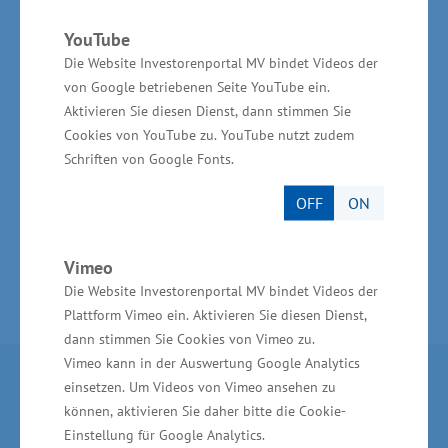
für ihre Beschäftigten bereithalten und wie es
ihnen gelingt, das Thema Vereinbarkeit in die
YouTube
Die Website Investorenportal MV bindet Videos der
Unternehmenskultur zu integrieren.
von Google betriebenen Seite YouTube ein.
Aktivieren Sie diesen Dienst, dann stimmen Sie
Cookies von YouTube zu. YouTube nutzt zudem
Schriften von Google Fonts.
Publikation Gleichstellung von Frauen und
Männern im EFRE (PDF, 4,6 MB)
OFF
ON
Vimeo
Die Website Investorenportal MV bindet Videos der
Plattform Vimeo ein. Aktivieren Sie diesen Dienst,
dann stimmen Sie Cookies von Vimeo zu.
Vimeo kann in der Auswertung Google Analytics
Partner im Land
einsetzen. Um Videos von Vimeo ansehen zu
können, aktivieren Sie daher bitte die Cookie-
Einstellung für Google Analytics.
Ministerium für Wirtschaft, Infrastruktur,