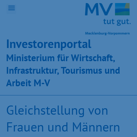
Inves­toren­por­tal
Ministeri­um für Wirt­schaft,
Infra­struk­tur, Tou­ris­mus und
Ar­beit M-V
Gleichstellung von
Frauen und Männern