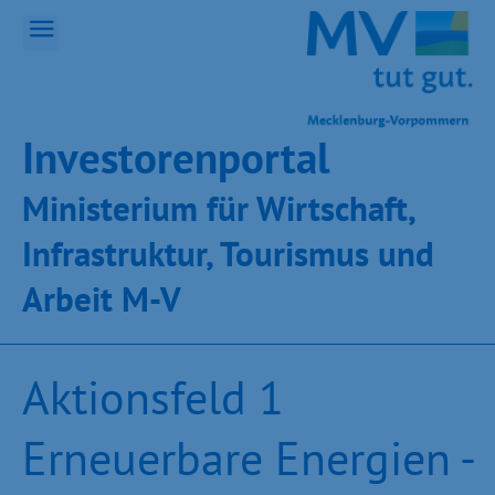
Inves­toren­por­tal
Ministeri­um für Wirt­schaft,
Infra­struk­tur, Tou­ris­mus und
Ar­beit M-V
Aktionsfeld 1
Erneuerbare Energien -