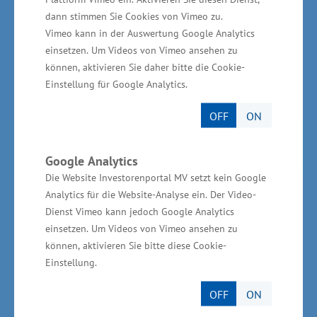
(LFI M-V)
dann stimmen Sie Cookies von Vimeo zu.
TBI Technologie-Beratungs-Institut GmbH
Vimeo kann in der Auswertung Google Analytics
einsetzen. Um Videos von Vimeo ansehen zu
GSA - Gesellschaft für Struktur &
können, aktivieren Sie daher bitte die Cookie-
Arbeitsmarktentwicklung mbH
Einstellung für Google Analytics.
GründerMV
OFF
ON
Nachfolgezentrale MV
Unternehmerverbände in MV
Google Analytics
Die Website Investorenportal MV setzt kein Google
Wirtschaftsnahe Institutionen und Kammern des
Analytics für die Website-Analyse ein. Der Video-
Landes MV
Dienst Vimeo kann jedoch Google Analytics
einsetzen. Um Videos von Vimeo ansehen zu
können, aktivieren Sie bitte diese Cookie-
Einstellung.
Services
OFF
ON
Kontakt für Investoren