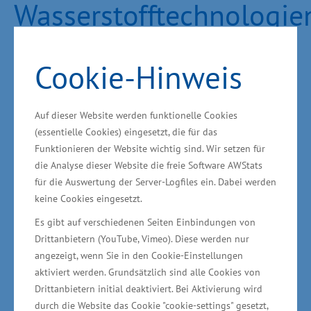
Wasserstofftechnologie
Cookie-Hinweis
Auf dieser Website werden funktionelle Cookies
(essentielle Cookies) eingesetzt, die für das
Funktionieren der Website wichtig sind. Wir setzen für
die Analyse dieser Website die freie Software AWStats
für die Auswertung der Server-Logfiles ein. Dabei werden
keine Cookies eingesetzt.
Es gibt auf verschiedenen Seiten Einbindungen von
Drittanbietern (YouTube, Vimeo). Diese werden nur
angezeigt, wenn Sie in den Cookie-Einstellungen
In der Förderperiode 2021-2027 wird der Fokus
aktiviert werden. Grundsätzlich sind alle Cookies von
auf die drei Ak­tionsfelder Erneuerbare Energie –
Drittanbietern initial deaktiviert. Bei Aktivierung wird
durch die Website das Cookie "cookie-settings" gesetzt,
Wasserstofftechnologien, Me­dizintechnik und