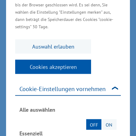
bis der Browser geschlossen wird. Es sei denn, Sie
Biotechnologie, Maschinen- und Anlagenbau
wählen die Einstellung "Einstellungen merken" aus,
sowie auf die zwei Querschnittstechnologien
dann beträgt die Speicherdauer des Cookies "cookie-
Informations- und
settings" 30 Tage.
Kommunikationstechnologien sowie
Bioökonomie gelegt.
Auswahl erlauben
Dieser Flyer enthält eine kurze Über­sicht über
Cookies akzeptieren
die Akteure, Ansprechpartner und
Schwerpunktberei­che des Aktionsfeldes
Cookie-Einstellungen vornehmen
Erneuerbare Energien -
Wasserstofftechnologien.
Alle auswählen
Download (PDF, 2,17 MB)
OFF
ON
Sie können den Flyer Aktionsfeld 1
Erneuerbare Energien -
Essenziell