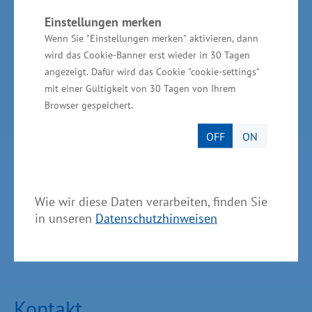
Einheitlicher Ansprechpartner
Einstellungen merken
Wenn Sie "Einstellungen merken" aktivieren, dann
MV Serviceportal
wird das Cookie-Banner erst wieder in 30 Tagen
angezeigt. Dafür wird das Cookie "cookie-settings"
Aktuelle Broschüren und Downloads
mit einer Gültigkeit von 30 Tagen von Ihrem
Aktuelle Meldungen
Browser gespeichert.
Impressum
OFF
ON
Datenschutz
Bildnachweis
Wie wir diese Daten verarbeiten, finden Sie
Barrierefreiheit
in unseren
Datenschutzhinweisen
Cookie-Einstellungen verwalten
Kontakt