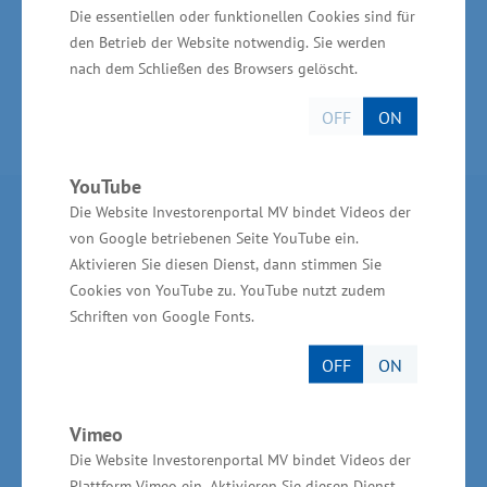
Wasserstofftechnologien bestellen.
Die essentiellen oder funktionellen Cookies sind für
den Betrieb der Website notwendig. Sie werden
nach dem Schließen des Browsers gelöscht.
OFF
ON
YouTube
Die Website Investorenportal MV bindet Videos der
Partner im Land
von Google betriebenen Seite YouTube ein.
Aktivieren Sie diesen Dienst, dann stimmen Sie
Ministerium für Wirtschaft, Infrastruktur,
Cookies von YouTube zu. YouTube nutzt zudem
Tourismus und Arbeit Mecklenburg-Vorpommern
Schriften von Google Fonts.
Invest in MV - Wirtschaftsfördergesellschaft des
OFF
ON
Landes MV
BioCon Valley®GmbH
Vimeo
Die Website Investorenportal MV bindet Videos der
Landesförderinstitut Mecklenburg-Vorpommern
Plattform Vimeo ein. Aktivieren Sie diesen Dienst,